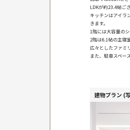
LDKが約23.4
キッチンはアイラ
きます。
1階には大容量の
2階は6.1帖の主寝
広々としたファミ
また、駐車スペー
建物プラン (写