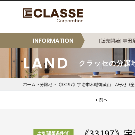
INFORMATION
[販売開始] 寺
クラッセの分譲
ホーム
>
分譲地
>
《33197》宇治市木幡御蔵山 A号地（全
前へ
《33197》