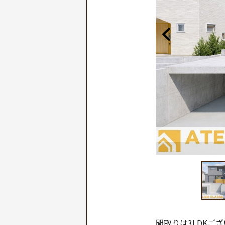
内観イメージパース
間取りは3LDKご